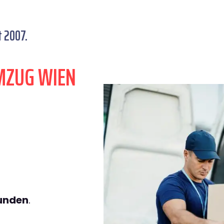
t 2007.
MZUG WIEN
tunden
.