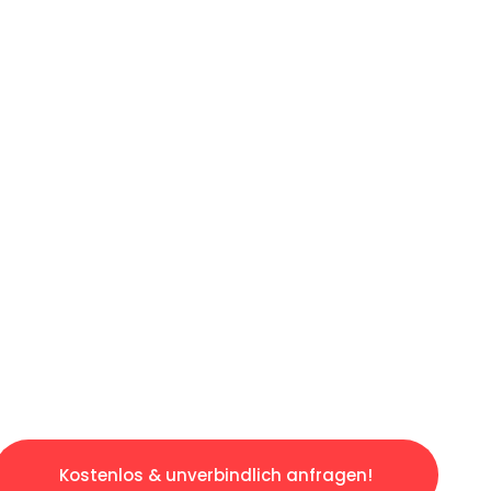
ICHES ANGEBOT IN
UNTER 60 S
gslosen & sorgenfreien Umzug in Wien: Erlebe
taltet. Lassen Sie uns den schweren Teil übe
tspannten und kostengünstigen Servive!
Kostenlos & unverbindlich anfragen!