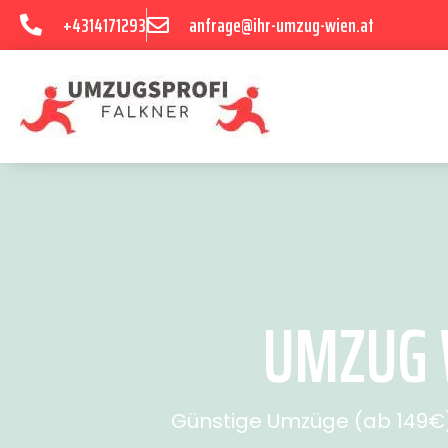
+4314171293
anfrage@ihr-umzug-wien.at
UMZUG W
Günstige Umzüge (ab 149€) 