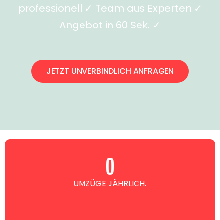
professionell ✓ Team aus Experten ✓
Angebot in 60 Sek. ✓
JETZT UNVERBINDLICH ANFRAGEN
0
UMZÜGE JÄHRLICH.