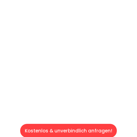
UNVERBINDLICHES ANGEBOT IN
UNTER 60 SEKUNDEN
:
Machen Sie sich bereit für einen
reibungslosen & sorgenfreien Umzug in Wien:
Erleben Sie, wie unser Expertenteam Ihren
Umzug schnell, sicher und effizient gestaltet.
Lassen Sie uns den schweren Teil
übernehmen & freuen Sie sich auf einen
entspannten und kostengünstigen Servive!
Kostenlos & unverbindlich anfragen!