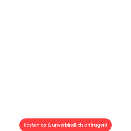
UNVERBINDLICHES ANGEBOT IN
UNTER 60 SEKUNDEN
:
Machen Sie sich bereit für einen
reibungslosen & sorgenfreien Umzug in Wien:
Erleben Sie, wie unser Expertenteam Ihren
Umzug schnell, sicher und effizient gestaltet.
Lassen Sie uns den schweren Teil
übernehmen & freuen Sie sich auf einen
entspannten und kostengünstigen Servive!
Kostenlos & unverbindlich anfragen!