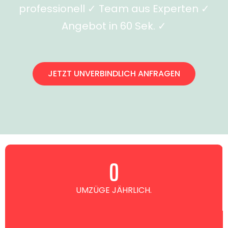
professionell ✓ Team aus Experten ✓
Angebot in 60 Sek. ✓
JETZT UNVERBINDLICH ANFRAGEN
0
UMZÜGE JÄHRLICH.