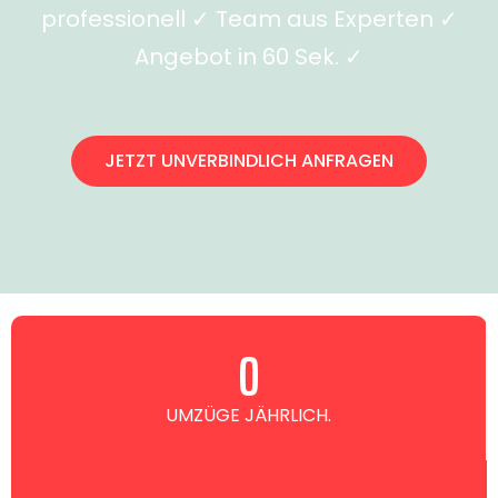
professionell ✓ Team aus Experten ✓
Angebot in 60 Sek. ✓
JETZT UNVERBINDLICH ANFRAGEN
0
UMZÜGE JÄHRLICH.