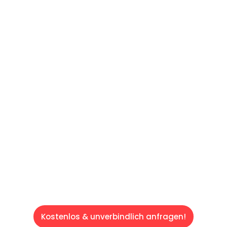
UNVERBINDLICHES ANGEBOT IN
UNTER 60 SEKUNDEN
:
Machen Sie sich bereit für einen
reibungslosen & sorgenfreien Umzug in Wien:
Erleben Sie, wie unser Expertenteam Ihren
Umzug schnell, sicher und effizient gestaltet.
Lassen Sie uns den schweren Teil
übernehmen & freuen Sie sich auf einen
entspannten und kostengünstigen Servive!
Kostenlos & unverbindlich anfragen!