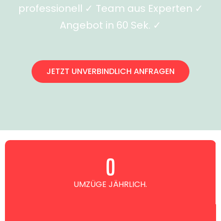
professionell ✓ Team aus Experten ✓
Angebot in 60 Sek. ✓
JETZT UNVERBINDLICH ANFRAGEN
0
UMZÜGE JÄHRLICH.