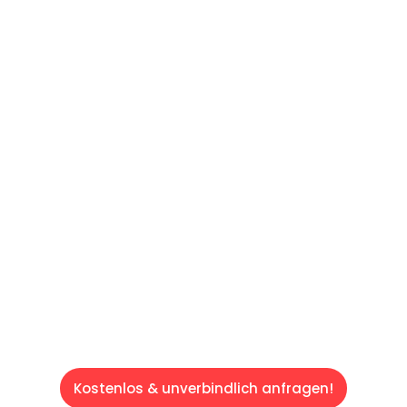
UNVERBINDLICHES ANGEBOT IN
UNTER 60 SEKUNDEN
:
Machen Sie sich bereit für einen
reibungslosen & sorgenfreien Umzug in Wien:
Erleben Sie, wie unser Expertenteam Ihren
Umzug schnell, sicher und effizient gestaltet.
Lassen Sie uns den schweren Teil
übernehmen & freuen Sie sich auf einen
entspannten und kostengünstigen Servive!
Kostenlos & unverbindlich anfragen!