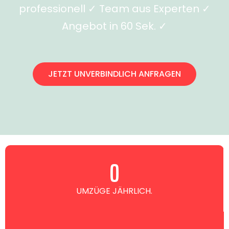
professionell ✓ Team aus Experten ✓
Angebot in 60 Sek. ✓
JETZT UNVERBINDLICH ANFRAGEN
0
UMZÜGE JÄHRLICH.