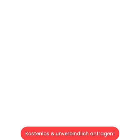
UNVERBINDLICHES ANGEBOT IN
UNTER 60 SEKUNDEN
:
Machen Sie sich bereit für einen
reibungslosen & sorgenfreien Umzug in Wien:
Erleben Sie, wie unser Expertenteam Ihren
Umzug schnell, sicher und effizient gestaltet.
Lassen Sie uns den schweren Teil
übernehmen & freuen Sie sich auf einen
entspannten und kostengünstigen Servive!
Kostenlos & unverbindlich anfragen!