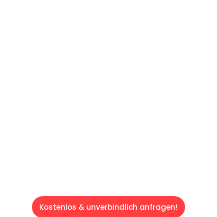
UNVERBINDLICHES ANGEBOT IN
UNTER 60 SEKUNDEN
:
Machen Sie sich bereit für einen
reibungslosen & sorgenfreien Umzug in Wien:
Erleben Sie, wie unser Expertenteam Ihren
Umzug schnell, sicher und effizient gestaltet.
Lassen Sie uns den schweren Teil
übernehmen & freuen Sie sich auf einen
entspannten und kostengünstigen Servive!
Kostenlos & unverbindlich anfragen!