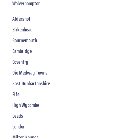
Wolverhampton
Aldershot
Birkenhead
Bournemouth
Cambridge
Coventry
Die Medway Towns
East Dunbartonshire
Fife
High Wycombe
Leeds
London
Milton Keynes