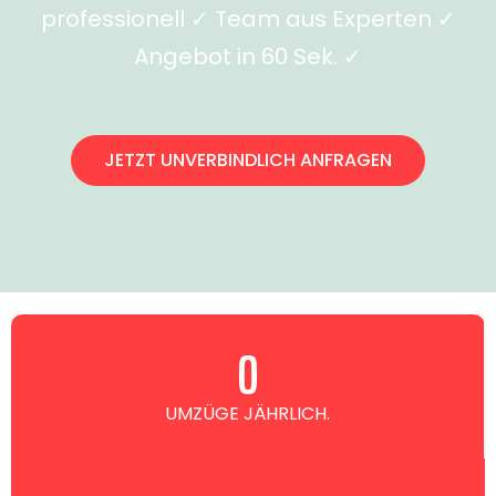
professionell ✓ Team aus Experten ✓
Angebot in 60 Sek. ✓
JETZT UNVERBINDLICH ANFRAGEN
0
UMZÜGE JÄHRLICH.