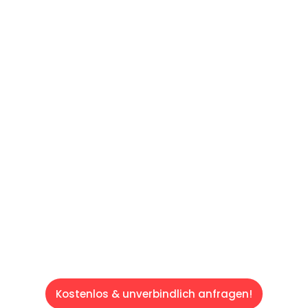
UNVERBINDLICHES ANGEBOT IN
UNTER 60 SEKUNDEN
:
Machen Sie sich bereit für einen
reibungslosen & sorgenfreien Umzug in Wien:
Erleben Sie, wie unser Expertenteam Ihren
Umzug schnell, sicher und effizient gestaltet.
Lassen Sie uns den schweren Teil
übernehmen & freuen Sie sich auf einen
entspannten und kostengünstigen Servive!
Kostenlos & unverbindlich anfragen!