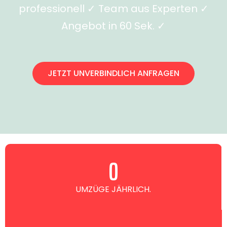
professionell ✓ Team aus Experten ✓
Angebot in 60 Sek. ✓
JETZT UNVERBINDLICH ANFRAGEN
0
UMZÜGE JÄHRLICH.