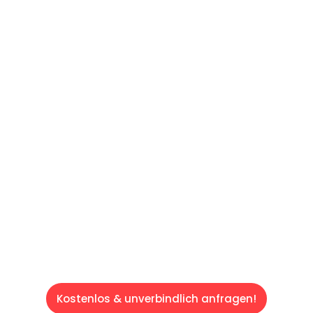
UNVERBINDLICHES ANGEBOT IN
UNTER 60 SEKUNDEN
:
Machen Sie sich bereit für einen
reibungslosen & sorgenfreien Umzug in Wien:
Erleben Sie, wie unser Expertenteam Ihren
Umzug schnell, sicher und effizient gestaltet.
Lassen Sie uns den schweren Teil
übernehmen & freuen Sie sich auf einen
entspannten und kostengünstigen Servive!
Kostenlos & unverbindlich anfragen!