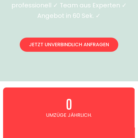
professionell ✓ Team aus Experten ✓
Angebot in 60 Sek. ✓
JETZT UNVERBINDLICH ANFRAGEN
0
UMZÜGE JÄHRLICH.