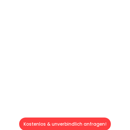
UNVERBINDLICHES ANGEBOT IN
UNTER 60 SEKUNDEN
:
Machen Sie sich bereit für einen
reibungslosen & sorgenfreien Umzug in Wien:
Erleben Sie, wie unser Expertenteam Ihren
Umzug schnell, sicher und effizient gestaltet.
Lassen Sie uns den schweren Teil
übernehmen & freuen Sie sich auf einen
entspannten und kostengünstigen Servive!
Kostenlos & unverbindlich anfragen!