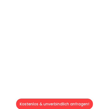
UNVERBINDLICHES ANGEBOT IN
UNTER 60 SEKUNDEN
:
Machen Sie sich bereit für einen
reibungslosen & sorgenfreien Umzug in Wien:
Erleben Sie, wie unser Expertenteam Ihren
Umzug schnell, sicher und effizient gestaltet.
Lassen Sie uns den schweren Teil
übernehmen & freuen Sie sich auf einen
entspannten und kostengünstigen Servive!
Kostenlos & unverbindlich anfragen!