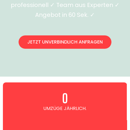
professionell ✓ Team aus Experten ✓
Angebot in 60 Sek. ✓
JETZT UNVERBINDLICH ANFRAGEN
0
UMZÜGE JÄHRLICH.