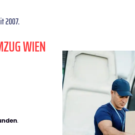
it 2007.
MZUG WIEN
tunden
.