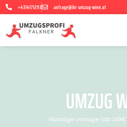
+4314171293
anfrage@ihr-umzug-wien.at
UMZUG WI
Günstige Umzüge (ab 149€) 