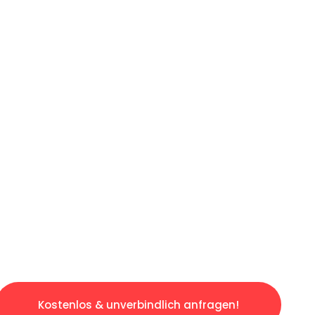
ICHES ANGEBOT IN
UNTER 60 S
gslosen & sorgenfreien Umzug in Wien: Erlebe
taltet. Lassen Sie uns den schweren Teil übe
tspannten und kostengünstigen Servive!
Kostenlos & unverbindlich anfragen!