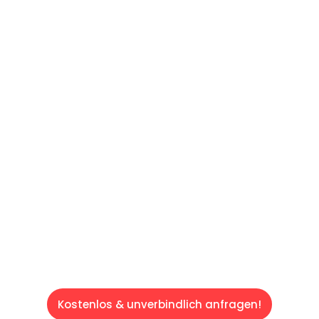
UNVERBINDLICHES ANGEBOT IN
UNTER 60 SEKUNDEN
:
Machen Sie sich bereit für einen
reibungslosen & sorgenfreien Umzug in Wien:
Erleben Sie, wie unser Expertenteam Ihren
Umzug schnell, sicher und effizient gestaltet.
Lassen Sie uns den schweren Teil
übernehmen & freuen Sie sich auf einen
entspannten und kostengünstigen Servive!
Kostenlos & unverbindlich anfragen!