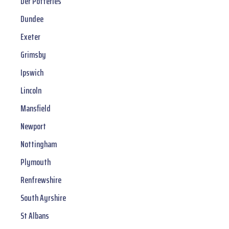
Der Potteries
Dundee
Exeter
Grimsby
Ipswich
Lincoln
Mansfield
Newport
Nottingham
Plymouth
Renfrewshire
South Ayrshire
St Albans