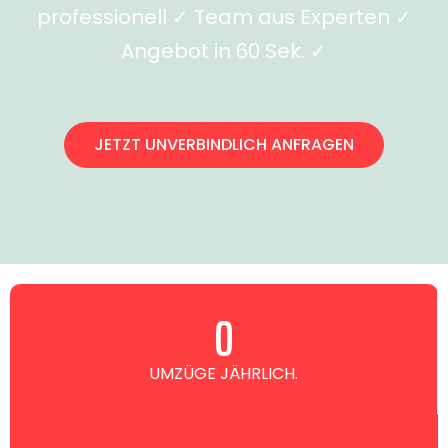
professionell ✓ Team aus Experten ✓
Angebot in 60 Sek. ✓
JETZT UNVERBINDLICH ANFRAGEN
0
UMZÜGE JÄHRLICH.