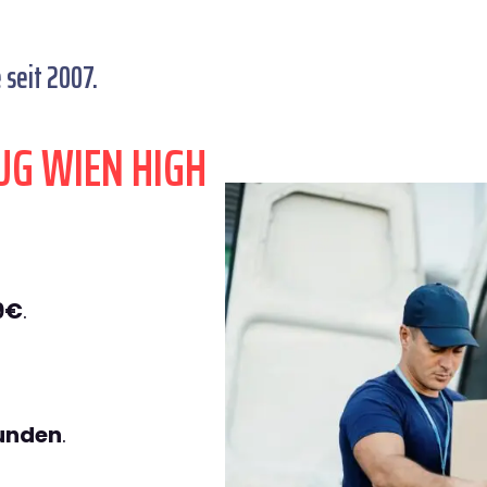
seit 2007.
UG WIEN HIGH
9€
.
tunden
.