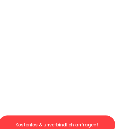
ICHES ANGEBOT IN
UNTER 60 S
gslosen & sorgenfreien Umzug in Wien: Erlebe
taltet. Lassen Sie uns den schweren Teil übe
tspannten und kostengünstigen Servive!
Kostenlos & unverbindlich anfragen!