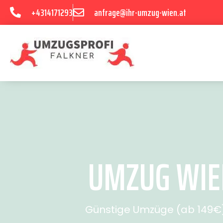
+4314171293
anfrage@ihr-umzug-wien.at
UMZUG WIEN
Günstige Umzüge (ab 149€) 