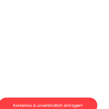
ICHES ANGEBOT IN
UNTER 60 S
gslosen & sorgenfreien Umzug in Wien: Erlebe
taltet. Lassen Sie uns den schweren Teil übe
tspannten und kostengünstigen Servive!
Kostenlos & unverbindlich anfragen!