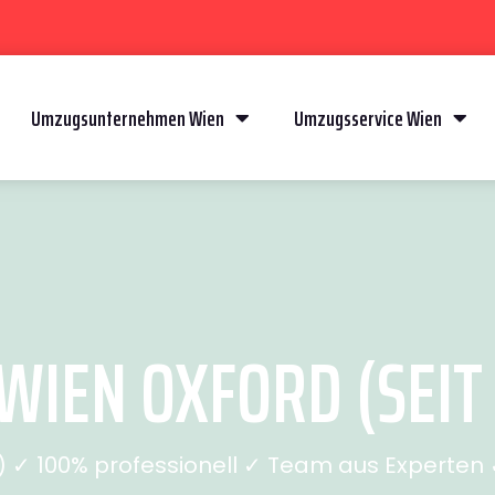
Umzugsunternehmen Wien
Umzugsservice Wien
IEN OXFORD (SEIT 
✓ 100% professionell ✓ Team aus Experten ✓