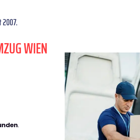
t 2007.
MZUG WIEN
tunden
.