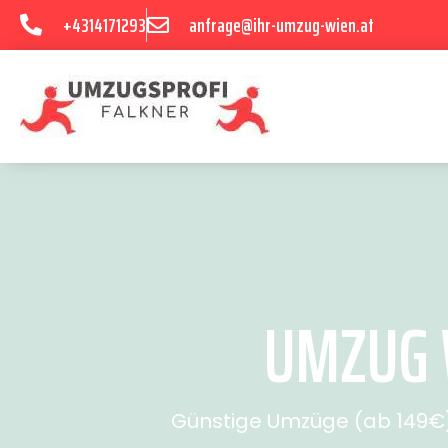
+4314171293
anfrage@ihr-umzug-wien.at
UMZUG W
Günstige Umzüge (ab 149€) 