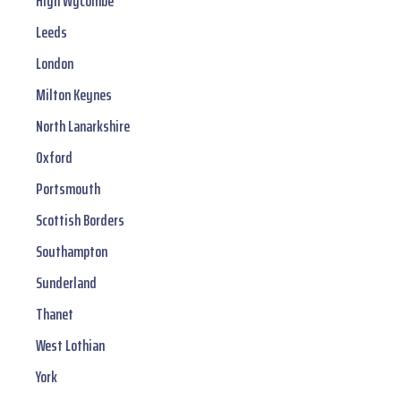
High Wycombe
Leeds
London
Milton Keynes
North Lanarkshire
Oxford
Portsmouth
Scottish Borders
Southampton
Sunderland
Thanet
West Lothian
York