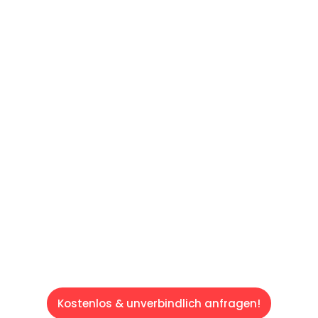
UNVERBINDLICHES ANGEBOT IN
UNTER 60 SEKUNDEN
:
Machen Sie sich bereit für einen
reibungslosen & sorgenfreien Umzug in Wien:
Erleben Sie, wie unser Expertenteam Ihren
Umzug schnell, sicher und effizient gestaltet.
Lassen Sie uns den schweren Teil
übernehmen & freuen Sie sich auf einen
entspannten und kostengünstigen Servive!
Kostenlos & unverbindlich anfragen!