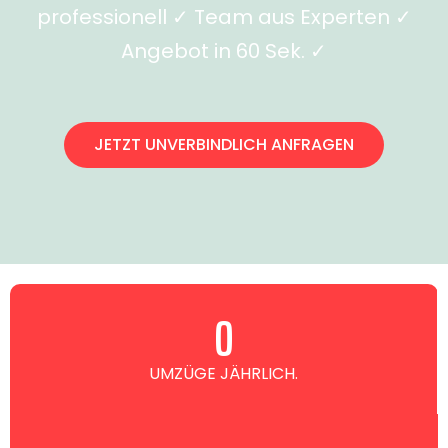
professionell ✓ Team aus Experten ✓
Angebot in 60 Sek. ✓
JETZT UNVERBINDLICH ANFRAGEN
0
UMZÜGE JÄHRLICH.