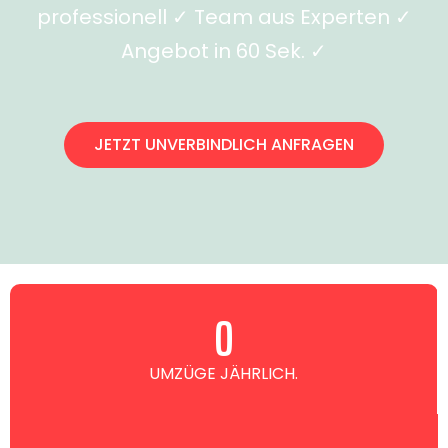
professionell ✓ Team aus Experten ✓
Angebot in 60 Sek. ✓
JETZT UNVERBINDLICH ANFRAGEN
0
UMZÜGE JÄHRLICH.