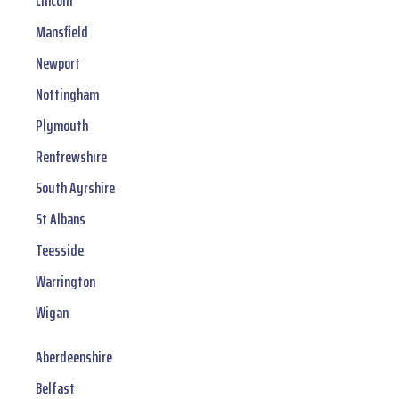
Lincoln
Mansfield
Newport
Nottingham
Plymouth
Renfrewshire
South Ayrshire
St Albans
Teesside
Warrington
Wigan
Aberdeenshire
Belfast