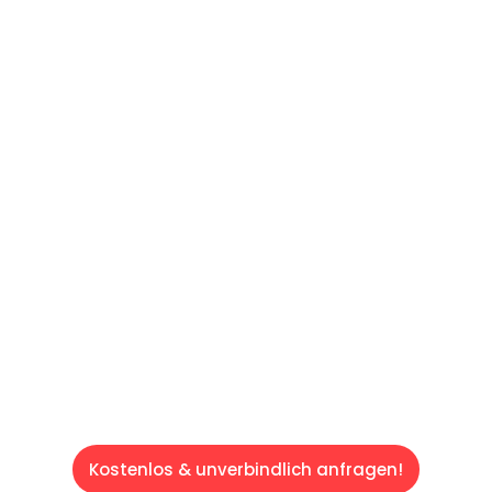
UNVERBINDLICHES ANGEBOT IN
UNTER 60 SEKUNDEN
:
Machen Sie sich bereit für einen
reibungslosen & sorgenfreien Umzug in Wien:
Erleben Sie, wie unser Expertenteam Ihren
Umzug schnell, sicher und effizient gestaltet.
Lassen Sie uns den schweren Teil
übernehmen & freuen Sie sich auf einen
entspannten und kostengünstigen Servive!
Kostenlos & unverbindlich anfragen!