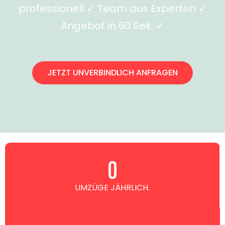
professionell ✓ Team aus Experten ✓
Angebot in 60 Sek. ✓
JETZT UNVERBINDLICH ANFRAGEN
0
UMZÜGE JÄHRLICH.