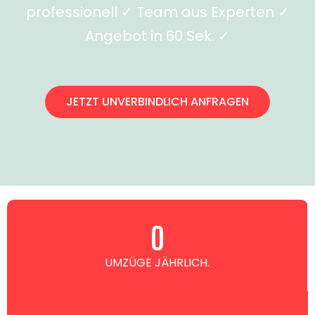
professionell ✓ Team aus Experten ✓
Angebot in 60 Sek. ✓
JETZT UNVERBINDLICH ANFRAGEN
0
UMZÜGE JÄHRLICH.