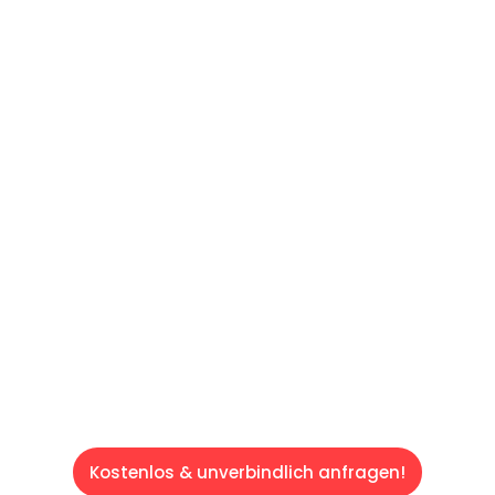
UNVERBINDLICHES ANGEBOT IN
UNTER 60 SEKUNDEN
:
Machen Sie sich bereit für einen
reibungslosen & sorgenfreien Umzug in Wien:
Erleben Sie, wie unser Expertenteam Ihren
Umzug schnell, sicher und effizient gestaltet.
Lassen Sie uns den schweren Teil
übernehmen & freuen Sie sich auf einen
entspannten und kostengünstigen Servive!
Kostenlos & unverbindlich anfragen!