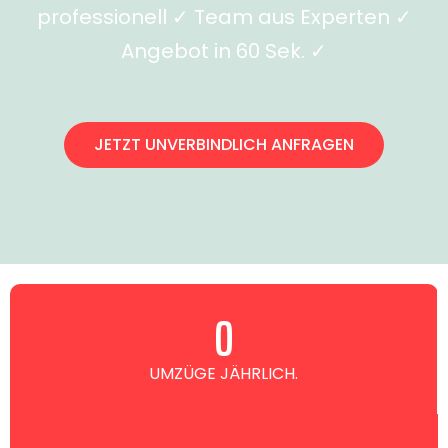
professionell ✓ Team aus Experten ✓
Angebot in 60 Sek. ✓
JETZT UNVERBINDLICH ANFRAGEN
0
UMZÜGE JÄHRLICH.