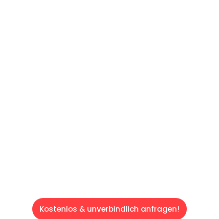
UNVERBINDLICHES ANGEBOT IN
UNTER 60 SEKUNDEN
:
Machen Sie sich bereit für einen
reibungslosen & sorgenfreien Umzug in Wien:
Erleben Sie, wie unser Expertenteam Ihren
Umzug schnell, sicher und effizient gestaltet.
Lassen Sie uns den schweren Teil
übernehmen & freuen Sie sich auf einen
entspannten und kostengünstigen Servive!
Kostenlos & unverbindlich anfragen!