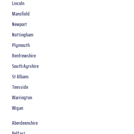
Lincoln
Mansfield
Newport
Nottingham
Plymouth
Renfrewshire
South Ayrshire
St Albans
Teesside
Warrington
Wigan
Aberdeenshire
Belfast