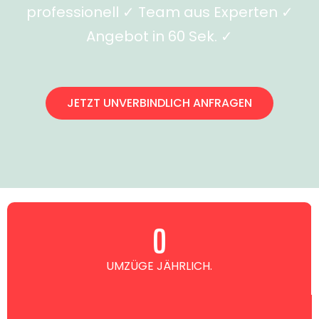
professionell ✓ Team aus Experten ✓
Angebot in 60 Sek. ✓
JETZT UNVERBINDLICH ANFRAGEN
0
UMZÜGE JÄHRLICH.